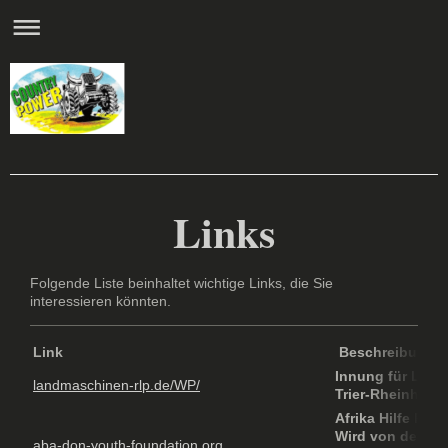
Hoffmann
Links
Folgende Liste beinhaltet wichtige Links, die Sie
interessieren könnten.
Link
Besch
Innung für Lan
landmaschinen-rlp.de/WP/
Trier-Rheinhess
Afrika Hilfe Proj
Wird von der Fa
aba-don-youth-foundation.org